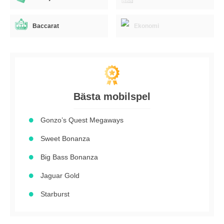
Baccarat
Ekonomi
Bästa mobilspel
Gonzo’s Quest Megaways
Sweet Bonanza
Big Bass Bonanza
Jaguar Gold
Starburst