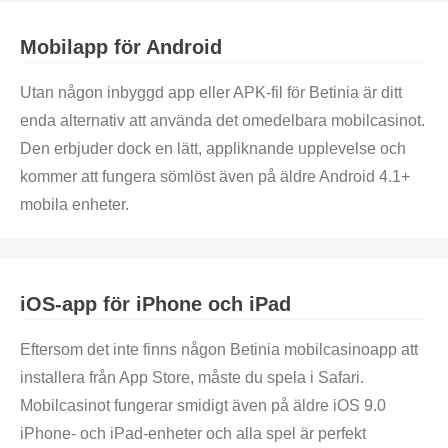
Mobilapp för Android
Utan någon inbyggd app eller APK-fil för Betinia är ditt
enda alternativ att använda det omedelbara mobilcasinot.
Den erbjuder dock en lätt, appliknande upplevelse och
kommer att fungera sömlöst även på äldre Android 4.1+
mobila enheter.
iOS-app för iPhone och iPad
Eftersom det inte finns någon Betinia mobilcasinoapp att
installera från App Store, måste du spela i Safari.
Mobilcasinot fungerar smidigt även på äldre iOS 9.0
iPhone- och iPad-enheter och alla spel är perfekt