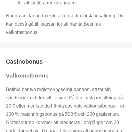
för att slutföra registreringen
När du är klar är du redo att göra din första insättning. Du
kan också gå till kassan för att hämta Betinias
välkomstbonus.
Casinobonus
Välkomstbonus
Betinia har två registreringserbjudanden, ett för sin
sportsbook och för sitt casino. På din första insättning på
10 € eller mer kan du hämta casinots välkomstbonus – en
100 % matchningsbonus på 500 € och 200 gratissnurr.
Gratissnurren kommer att krediteras i omgångar om 20
under loppet av 10 dagar. Observera att bonuspengarna