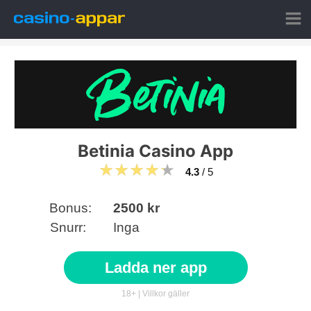
Betinia Casino App
4.3
/ 5
Bonus:
2500 kr
Snurr:
Inga
Ladda ner app
18+ | Villkor gäller