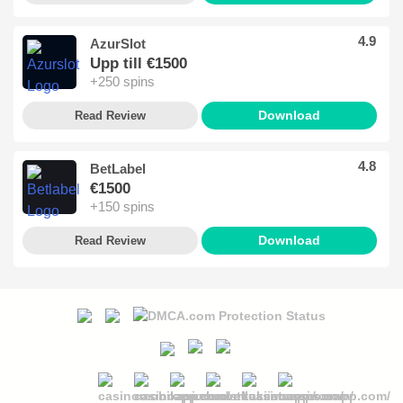
4.9
AzurSlot
Upp till €1500
+250 spins
Download
Read Review
4.8
BetLabel
€1500
+150 spins
Download
Read Review