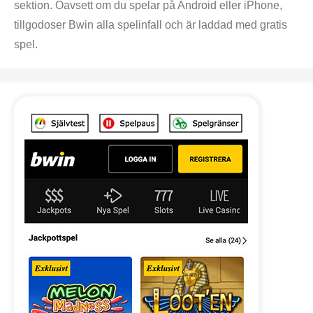
sektion. Oavsett om du spelar på Android eller iPhone,
tillgodoser Bwin alla spelinfall och är laddad med gratis
spel.