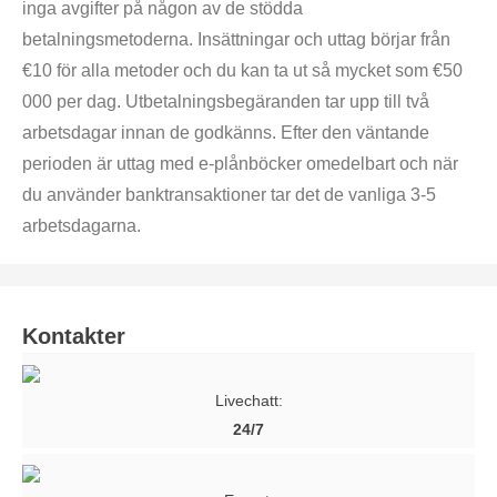
inga avgifter på någon av de stödda
betalningsmetoderna. Insättningar och uttag börjar från
€10 för alla metoder och du kan ta ut så mycket som €50
000 per dag. Utbetalningsbegäranden tar upp till två
arbetsdagar innan de godkänns. Efter den väntande
perioden är uttag med e-plånböcker omedelbart och när
du använder banktransaktioner tar det de vanliga 3-5
arbetsdagarna.
Kontakter
Livechatt:
24/7