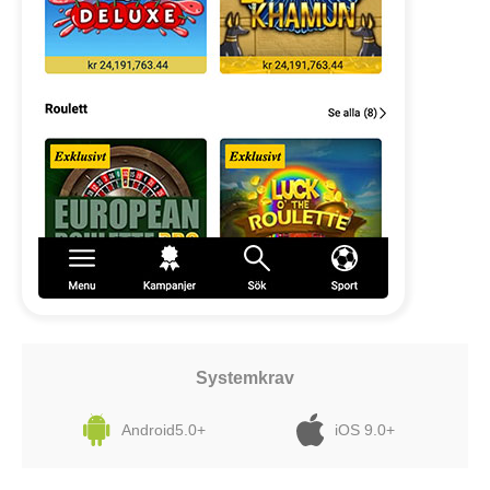
Systemkrav
Android5.0+
iOS 9.0+