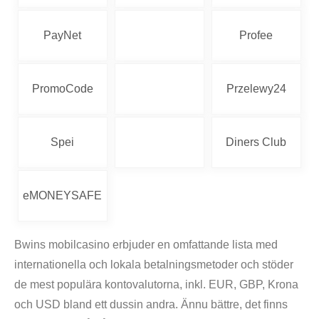
PayNet
Profee
PromoCode
Przelewy24
Spei
Diners Club
eMONEYSAFE
Bwins mobilcasino erbjuder en omfattande lista med
internationella och lokala betalningsmetoder och stöder
de mest populära kontovalutorna, inkl. EUR, GBP, Krona
och USD bland ett dussin andra. Ännu bättre, det finns