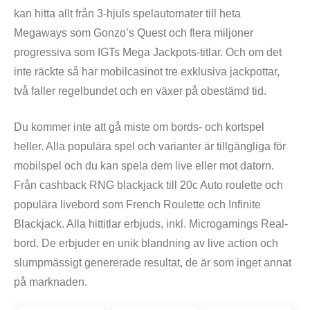
kan hitta allt från 3-hjuls spelautomater till heta
Megaways som Gonzo’s Quest och flera miljoner
progressiva som IGTs Mega Jackpots-titlar. Och om det
inte räckte så har mobilcasinot tre exklusiva jackpottar,
två faller regelbundet och en växer på obestämd tid.
Du kommer inte att gå miste om bords- och kortspel
heller. Alla populära spel och varianter är tillgängliga för
mobilspel och du kan spela dem live eller mot datorn.
Från cashback RNG blackjack till 20c Auto roulette och
populära livebord som French Roulette och Infinite
Blackjack. Alla hittitlar erbjuds, inkl. Microgamings Real-
bord. De erbjuder en unik blandning av live action och
slumpmässigt genererade resultat, de är som inget annat
på marknaden.