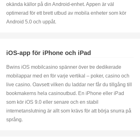
okända källor på din Android-enhet. Appen är väl
optimerad för ett brett utbud av mobila enheter som kör
Android 5.0 och uppåt.
iOS-app för iPhone och iPad
Bwins iOS mobilcasino spänner över tre dedikerade
mobilappar med en för varje vertikal – poker, casino och
live casino. Oavsett vilken du laddar ner får du tillgång till
bookmakerns hela casinoutbud. En iPhone eller iPad
som kör iOS 9.0 eller senare och en stabil
internetanslutning är allt som krävs för att börja snurra på
språng.