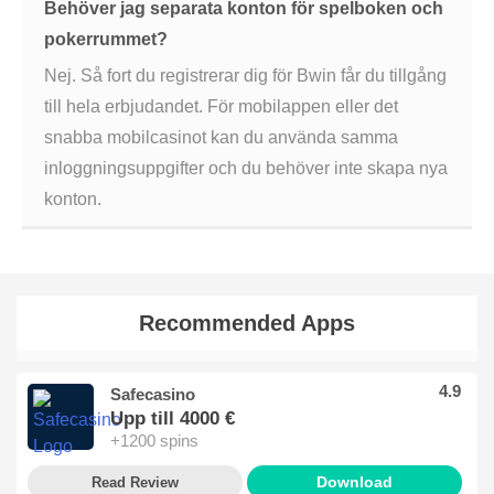
Behöver jag separata konton för spelboken och
pokerrummet?
Nej. Så fort du registrerar dig för Bwin får du tillgång
till hela erbjudandet. För mobilappen eller det
snabba mobilcasinot kan du använda samma
inloggningsuppgifter och du behöver inte skapa nya
konton.
Recommended Apps
4.9
Safecasino
Upp till 4000 €
+1200 spins
Download
Read Review