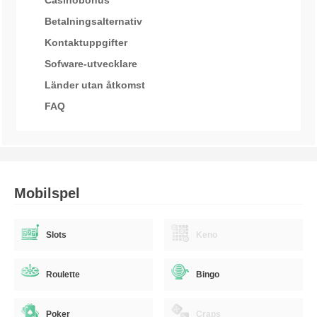
Casinobonus
Betalningsalternativ
Kontaktuppgifter
Sofware-utvecklare
Länder utan åtkomst
FAQ
Mobilspel
Slots
Keno
Roulette
Bingo
Poker
Craps