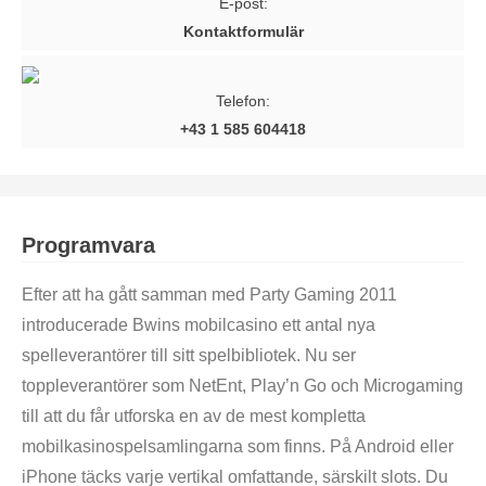
E-post:
Kontaktformulär
Telefon:
+43 1 585 604418
Programvara
Efter att ha gått samman med Party Gaming 2011
introducerade Bwins mobilcasino ett antal nya
spelleverantörer till sitt spelbibliotek. Nu ser
toppleverantörer som NetEnt, Play’n Go och Microgaming
till att du får utforska en av de mest kompletta
mobilkasinospelsamlingarna som finns. På Android eller
iPhone täcks varje vertikal omfattande, särskilt slots. Du