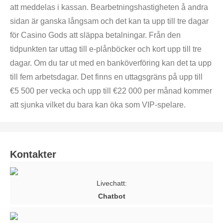
att meddelas i kassan. Bearbetningshastigheten å andra
sidan är ganska långsam och det kan ta upp till tre dagar
för Casino Gods att släppa betalningar. Från den
tidpunkten tar uttag till e-plånböcker och kort upp till tre
dagar. Om du tar ut med en banköverföring kan det ta upp
till fem arbetsdagar. Det finns en uttagsgräns på upp till
€5 500 per vecka och upp till €22 000 per månad kommer
att sjunka vilket du bara kan öka som VIP-spelare.
Kontakter
Livechatt:
Chatbot