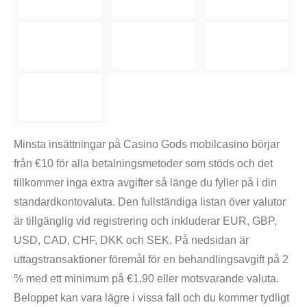
Minsta insättningar på Casino Gods mobilcasino börjar
från €10 för alla betalningsmetoder som stöds och det
tillkommer inga extra avgifter så länge du fyller på i din
standardkontovaluta. Den fullständiga listan över valutor
är tillgänglig vid registrering och inkluderar EUR, GBP,
USD, CAD, CHF, DKK och SEK. På nedsidan är
uttagstransaktioner föremål för en behandlingsavgift på 2
% med ett minimum på €1,90 eller motsvarande valuta.
Beloppet kan vara lägre i vissa fall och du kommer tydligt