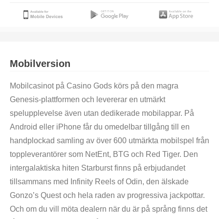
Mobilversion
Mobilcasinot på Casino Gods körs på den magra
Genesis-plattformen och levererar en utmärkt
spelupplevelse även utan dedikerade mobilappar. På
Android eller iPhone får du omedelbar tillgång till en
handplockad samling av över 600 utmärkta mobilspel från
toppleverantörer som NetEnt, BTG och Red Tiger. Den
intergalaktiska hiten Starburst finns på erbjudandet
tillsammans med Infinity Reels of Odin, den älskade
Gonzo’s Quest och hela raden av progressiva jackpottar.
Och om du vill möta dealern när du är på språng finns det