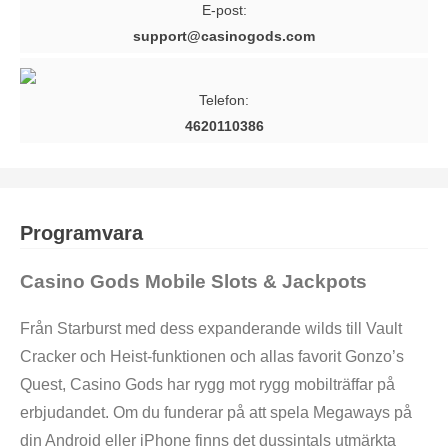
E-post:
support@casinogods.com
Telefon:
4620110386
Programvara
Casino Gods Mobile Slots & Jackpots
Från Starburst med dess expanderande wilds till Vault
Cracker och Heist-funktionen och allas favorit Gonzo’s
Quest, Casino Gods har rygg mot rygg mobilträffar på
erbjudandet. Om du funderar på att spela Megaways på
din Android eller iPhone finns det dussintals utmärkta