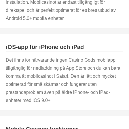
installation. Mobilcasinot är endast tillgängligt för
direktspel och är perfekt optimerat för ett brett utbud av
Android 5.0+ mobila enheter.
iOS-app för iPhone och iPad
Det finns för närvarande ingen Casino Gods mobilapp
tillgänglig för nedladdning på App Store och du kan bara
komma åt mobilcasinot i Safari. Den är lätt och mycket
optimerad för små skärmar och fungerar utan
prestandaproblem även på äldre iPhone- och iPad-
enheter med iOS 9.0+.
Mobile Casinos funktioner