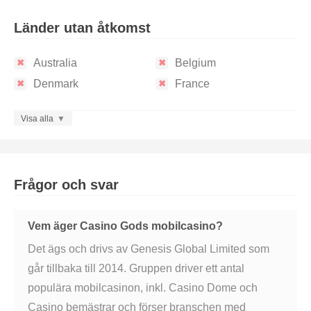
Länder utan åtkomst
Australia
Belgium
Denmark
France
French Guiana
French Polynesia
Visa alla
Greece
Hungary
Iran
Israel
Portugal
Romania
Frågor och svar
Slovenia
Spain
Turkey
Ukraine
Vem äger Casino Gods mobilcasino?
USA
Det ägs och drivs av Genesis Global Limited som
går tillbaka till 2014. Gruppen driver ett antal
populära mobilcasinon, inkl. Casino Dome och
Casino bemästrar och förser branschen med