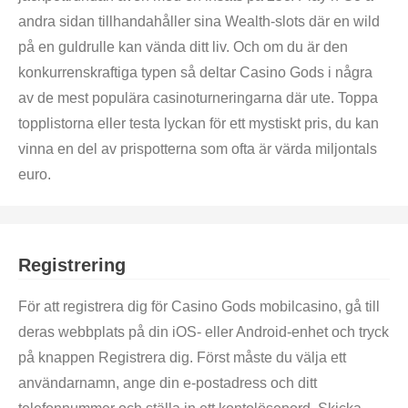
andra sidan tillhandahåller sina Wealth-slots där en wild
på en guldrulle kan vända ditt liv. Och om du är den
konkurrenskraftiga typen så deltar Casino Gods i några
av de mest populära casinoturneringarna där ute. Toppa
topplistorna eller testa lyckan för ett mystiskt pris, du kan
vinna en del av prispotterna som ofta är värda miljontals
euro.
Registrering
För att registrera dig för Casino Gods mobilcasino, gå till
deras webbplats på din iOS- eller Android-enhet och tryck
på knappen Registrera dig. Först måste du välja ett
användarnamn, ange din e-postadress och ditt