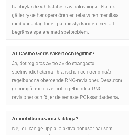
banbrytande white-label casinolösningar. När det
gäller rykte har operatören en relativt ren meritlista
med undantag för ett par misslyckanden med att
begränsa spelare med spelproblem.
Är Casino Gods säkert och legitimt?
Ja, det regleras av tre av de strängaste
spelmyndigheterna i branschen och genomgår
regelbundna oberoende RNG-revisioner. Dessutom
genomgår mobilcasinot regelbundna RNG-
revisioner och följer de senaste PCI-standarderna.
Är mobilbonusarna klibbiga?
Nej, du kan ge upp alla aktiva bonusar när som