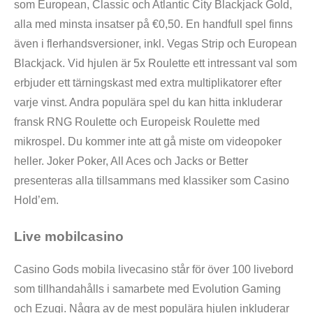
som European, Classic och Atlantic City Blackjack Gold,
alla med minsta insatser på €0,50. En handfull spel finns
även i flerhandsversioner, inkl. Vegas Strip och European
Blackjack. Vid hjulen är 5x Roulette ett intressant val som
erbjuder ett tärningskast med extra multiplikatorer efter
varje vinst. Andra populära spel du kan hitta inkluderar
fransk RNG Roulette och Europeisk Roulette med
mikrospel. Du kommer inte att gå miste om videopoker
heller. Joker Poker, All Aces och Jacks or Better
presenteras alla tillsammans med klassiker som Casino
Hold’em.
Live mobilcasino
Casino Gods mobila livecasino står för över 100 livebord
som tillhandahålls i samarbete med Evolution Gaming
och Ezugi. Några av de mest populära hjulen inkluderar