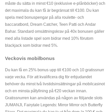
måste du sätta in minst €10 (exklusive e-plånböcker) och
det maximala du kan få är begränsat till €100. Du kan
spela med bonuspengar på alla roulette- och
baccaratbord, Dream Catcher, Teen Patti och Andar
Bahar. Standard omsättningskrav på 40x bonusen gäller
med alla listade spel som bidrar med 10% förutom
blackjack som bidrar med 5%.
Veckovis mobilbonus
Du kan få en 25% bonus upp till €100 och 10 gratissnurr
varje vecka. För att kvalificera dig för erbjudandet
behöver du minst två livstidsinsättningar på mobilcasinot
och en minsta påfyllning på €20 veckan innan.
Gratissnurren kan användas på någon av följande slots
JUMANJI, Fairytale Legends: Mirror Mirror och Butterfly
Staxx. Det maximala du kan ta ut från dem är 100 € och